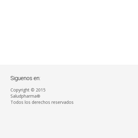
ricación a terceros
udPharma® tiene convenios
ad More
diversas pla...
Siguenos en:
Copyright © 2015
Saludpharma
®
Todos los derechos reservados