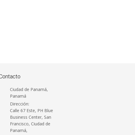
Productos Oncológicos Amifostina
Fab
Dispositivos Médicos
Polvo Liofilizado Bortezomib Polvo
Sal
Read More
Re
C...
con 
s.
Dispositivos Médicos
www.innovacure.com Innovación
Read More
en cuidado y cura...
————————————————————
Contacto
Ciudad de Panamá,
Panamá
Dirección:
Calle 67 Este, PH Blue
Business Center, San
Francisco, Ciudad de
Panamá,