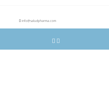
info@saludpharma.com
See All Doctors
bricación a terceros